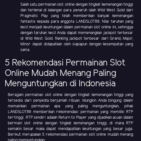
Salah satu permainan slot online dengan tingkat kemenangan tinggi
dan terkenal di kalangan para penaruh ialah Wild West Gold dari
Pragmatic Play yang telah memberikan banyak kemenangan
fantastis kepada para anggota LANDSLOT88. Nilai taruhan yang
kecil menjadi keuntungan dalam permainan slot online ini, sehingga
dengan taruhan kecil Anda dapat memenangkan jackpot terbesar
di Wild West Gold. Ranking jackpot terbesar dari Grand, Major,
Minor dapat didapatkan oleh siapapun dengan kesempatan yang
sama.
5 Rekomendasi Permainan Slot
Online Mudah Menang Paling
Menguntungkan di Indonesia
Beragam permainan slot online dengan tingkat kemenangan tinggi yang
tersedia dari penyedia berjumlah ribuan. Mungkin Anda bingung dalam
memainkan permainan apa yang paling menguntungkan, pihak
LANDSLOT88 memberikan rekomendasi permainan yang memiliki RTP
tertinggi. RTP sendiri adalah Return to Player yang dijadikan acuan dalam
bermain slot online dengan tingkat kemenangan tinggi, di mana RTP
semakin besar maka dapat mendapatkan keuntungan yang besar juga.
Berikut merupakan 5 rekomendasi permainan slot online mudah menang
paling menguntungkan: