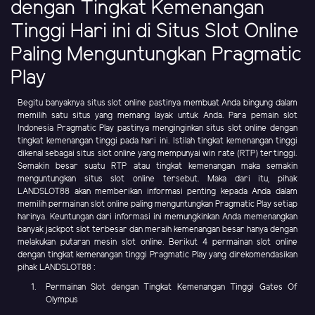
dengan Tingkat Kemenangan
Tinggi Hari ini di Situs Slot Online
Paling Menguntungkan Pragmatic
Play
Begitu banyaknya situs slot online pastinya membuat Anda bingung dalam
memilih satu situs yang memang layak untuk Anda. Para pemain slot
Indonesia Pragmatic Play pastinya menginginkan situs slot online dengan
tingkat kemenangan tinggi pada hari ini. Istilah tingkat kemenangan tinggi
dikenal sebagai situs slot online yang mempunyai win rate (RTP) tertinggi.
Semakin besar suatu RTP atau tingkat kemenangan maka semakin
menguntungkan situs slot online tersebut. Maka dari itu, pihak
LANDSLOT88 akan memberikan informasi penting kepada Anda dalam
memilih permainan slot online paling menguntungkan Pragmatic Play setiap
harinya. Keuntungan dari informasi ini memungkinkan Anda memenangkan
banyak jackpot slot terbesar dan meraih kemenangan besar hanya dengan
melakukan putaran mesin slot online. Berikut 4 permainan slot online
dengan tingkat kemenangan tinggi Pragmatic Play yang direkomendasikan
pihak LANDSLOT88 :
Permainan Slot dengan Tingkat Kemenangan Tinggi Gates Of
Olympus