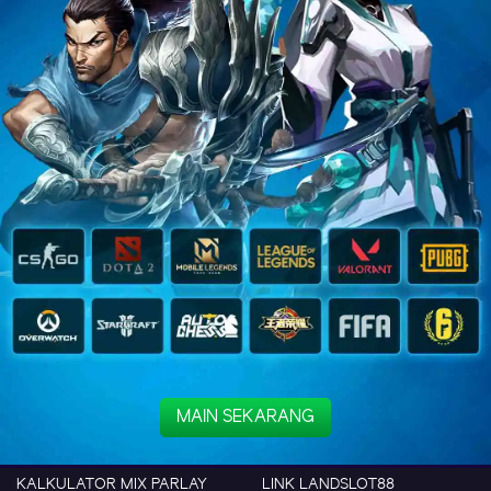
MAIN SEKARANG
KALKULATOR MIX PARLAY
LINK LANDSLOT88