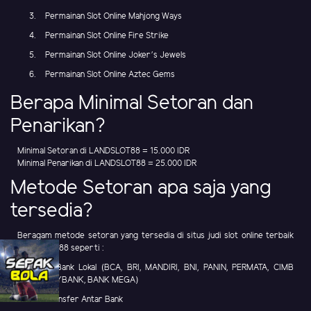
Permainan Slot Online Mahjong Ways
Permainan Slot Online Fire Strike
Permainan Slot Online Joker's Jewels
Permainan Slot Online Aztec Gems
Berapa Minimal Setoran dan
Penarikan?
Minimal Setoran di LANDSLOT88 = 15.000 IDR
Minimal Penarikan di LANDSLOT88 = 25.000 IDR
Metode Setoran apa saja yang
tersedia?
Beragam metode setoran yang tersedia di situs judi slot online terbaik
LANDSLOT88 seperti :
Transfer Bank Lokal (BCA, BRI, MANDIRI, BNI, PANIN, PERMATA, CIMB
NIAGA, MAYBANK, BANK MEGA)
Transfer Antar Bank