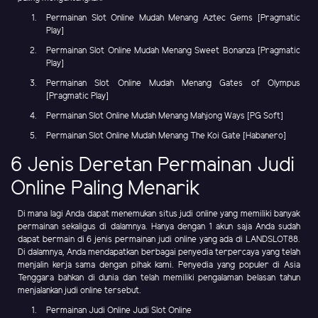
Permainan Slot Online Mudah Menang Aztec Gems [Pragmatic
Play]
Permainan Slot Online Mudah Menang Sweet Bonanza [Pragmatic
Play]
Permainan Slot Online Mudah Menang Gates of Olympus
[Pragmatic Play]
Permainan Slot Online Mudah Menang Mahjong Ways [PG Soft]
Permainan Slot Online Mudah Menang The Koi Gate [Habanero]
6 Jenis Deretan Permainan Judi
Online Paling Menarik
Di mana lagi Anda dapat menemukan situs judi online yang memiliki banyak
permainan sekaligus di dalamnya. Hanya dengan 1 akun saja Anda sudah
dapat bermain di 6 jenis permainan judi online yang ada di LANDSLOT88.
Di dalamnya, Anda mendapatkan berbagai penyedia terpercaya yang telah
menjalin kerja sama dengan pihak kami. Penyedia yang populer di Asia
Tenggara bahkan di dunia dan telah memiliki pengalaman belasan tahun
menjalankan judi online tersebut.
Permainan Judi Online Judi Slot Online