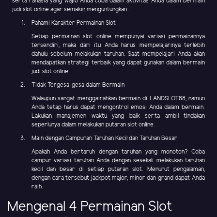
serta rahasia yang wajib Anda coba dalam aktivitas Anda dalam bermain
judi slot online agar semakin menguntungkan :
Pahami Karakter Permainan Slot
Setiap permainan slot online mempunyai variasi permainannya
tersendiri, maka dari itu Anda harus mempelajarinya terlebih
dahulu sebelum melakukan taruhan. Saat mempelajari Anda akan
mendapatkan strategi terbaik yang dapat gunakan dalam bermain
judi slot online.
Tidak Tergesa-gesa dalam Bermain
Walaupun sangat menggairahkan bermain di LANDSLOT88, namun
Anda tetap harus dapat mengontrol emosi Anda dalam bermain.
Lakukan manajemen waktu yang baik serta ambil tindakan
seperlunya dalam melakukan putaran slot online.
Main dengan Campuran Taruhan Kecil dan Taruhan Besar
Apakah Anda bertaruh dengan taruhan yang monoton? Coba
campur variasi taruhan Anda dengan sesekali melakukan taruhan
kecil dan besar di setiap putaran slot. Menurut pengalaman,
dengan cara tersebut jackpot major, minor dan grand dapat Anda
raih.
Mengenal 4 Permainan Slot