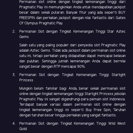
Permainan slot online dengan tingkat kemenangan tinggi dari
Pragmatic Play ini memungkinkan Anda untuk mendapatkan jackpot
besar dalam sekali putaran. Banyak fitur yang ada seperti BUY
FREESPIN dan perkalian jackpot dengan nilai fantastis dari Gates
Of Olympus Pragmatic Play.
Permainan Slot dengan Tingkat Kemenangan Tinggi Star Aztec
Gems
Salah satu yang paling populer dari penyedia slot Pragmatic Play
adalah Aztec Gems. Tidak ada jackpot dalam permainan slot online
satu ini, tetapi perkalian yang didapatkan dapat mencapai belasan
dan puluhan. Sehingga jumlah kemenangan Anda dapat bernilai
sangat besar dengan RTP mencapai 90%.
Permainan Slot dengan Tingkat Kemenangan Tinggi Starlight
Princess
Mungkin belum familiar bagi Anda, benar sekali permainan slot
online dengan tingkat kemenangan tinggi Starlight Princess jebolan
Pragmatic Play ini sangat digandrungi para pemain slot Indonesia.
Terdapat banyak variasi dalam permainan slot online dengan
tingkat kemenangan tinggi ini seperti Buy Free Spin, Taruhan
dengan taruhan besar hingga perkalian yang sangat fantastis.
Permainan Slot dengan Tingkat Kemenangan Tinggi Wild West
Gold