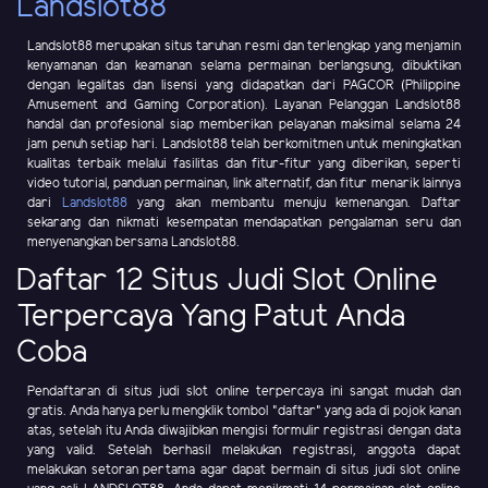
Landslot88
Landslot88 merupakan situs taruhan resmi dan terlengkap yang menjamin
kenyamanan dan keamanan selama permainan berlangsung, dibuktikan
dengan legalitas dan lisensi yang didapatkan dari PAGCOR (Philippine
Amusement and Gaming Corporation). Layanan Pelanggan Landslot88
handal dan profesional siap memberikan pelayanan maksimal selama 24
jam penuh setiap hari. Landslot88 telah berkomitmen untuk meningkatkan
kualitas terbaik melalui fasilitas dan fitur-fitur yang diberikan, seperti
video tutorial, panduan permainan, link alternatif, dan fitur menarik lainnya
dari
Landslot88
yang akan membantu menuju kemenangan. Daftar
sekarang dan nikmati kesempatan mendapatkan pengalaman seru dan
menyenangkan bersama Landslot88.
Daftar 12 Situs Judi Slot Online
Terpercaya Yang Patut Anda
Coba
Pendaftaran di situs judi slot online terpercaya ini sangat mudah dan
gratis. Anda hanya perlu mengklik tombol "daftar" yang ada di pojok kanan
atas, setelah itu Anda diwajibkan mengisi formulir registrasi dengan data
yang valid. Setelah berhasil melakukan registrasi, anggota dapat
melakukan setoran pertama agar dapat bermain di situs judi slot online