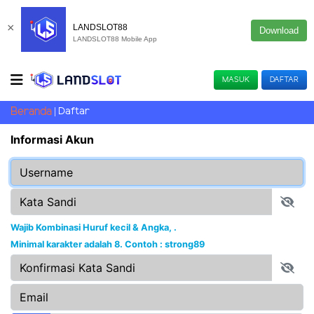
×
LANDSLOT88
Download
LANDSLOT88 Mobile App
MASUK
DAFTAR
Beranda
Daftar
Informasi Akun
Wajib Kombinasi Huruf kecil & Angka, .
Minimal karakter adalah 8. Contoh : strong89