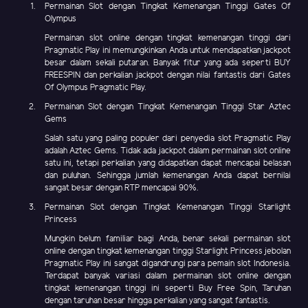
Permainan Slot dengan Tingkat Kemenangan Tinggi Gates Of
Olympus
Permainan slot online dengan tingkat kemenangan tinggi dari
Pragmatic Play ini memungkinkan Anda untuk mendapatkan jackpot
besar dalam sekali putaran. Banyak fitur yang ada seperti BUY
FREESPIN dan perkalian jackpot dengan nilai fantastis dari Gates
Of Olympus Pragmatic Play.
Permainan Slot dengan Tingkat Kemenangan Tinggi Star Aztec
Gems
Salah satu yang paling populer dari penyedia slot Pragmatic Play
adalah Aztec Gems. Tidak ada jackpot dalam permainan slot online
satu ini, tetapi perkalian yang didapatkan dapat mencapai belasan
dan puluhan. Sehingga jumlah kemenangan Anda dapat bernilai
sangat besar dengan RTP mencapai 90%.
Permainan Slot dengan Tingkat Kemenangan Tinggi Starlight
Princess
Mungkin belum familiar bagi Anda, benar sekali permainan slot
online dengan tingkat kemenangan tinggi Starlight Princess jebolan
Pragmatic Play ini sangat digandrungi para pemain slot Indonesia.
Terdapat banyak variasi dalam permainan slot online dengan
tingkat kemenangan tinggi ini seperti Buy Free Spin, Taruhan
dengan taruhan besar hingga perkalian yang sangat fantastis.