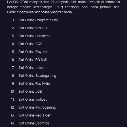
LANDSLOT88 menyediakan 21 penyedia slot online terbaik di Indonesia
dengan tingkat kemenangan (RTP) tertinggi bagi para pemain slot.
Berikut penyedia slot online yang tersedia:
Slot Online Pragmatic Play
Slot Online IDNSLOT
Slot Online Habanero
Slot Online CQ9
Slot Online Playtech
Slot Online PG Soft
Slot Online Joker
Slot Online Spadegaming
Slot Online Play N Go
Slot Online JDB
Slot Online Isofbet
Slot Online Microgaming
Slot Online Red Tiger
Slot Online Booming