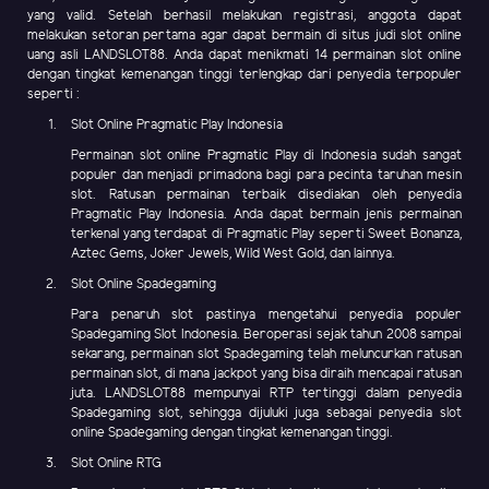
yang valid. Setelah berhasil melakukan registrasi, anggota dapat
melakukan setoran pertama agar dapat bermain di situs judi slot online
uang asli LANDSLOT88. Anda dapat menikmati 14 permainan slot online
dengan tingkat kemenangan tinggi terlengkap dari penyedia terpopuler
seperti :
Slot Online Pragmatic Play Indonesia
Permainan slot online Pragmatic Play di Indonesia sudah sangat
populer dan menjadi primadona bagi para pecinta taruhan mesin
slot. Ratusan permainan terbaik disediakan oleh penyedia
Pragmatic Play Indonesia. Anda dapat bermain jenis permainan
terkenal yang terdapat di Pragmatic Play seperti Sweet Bonanza,
Aztec Gems, Joker Jewels, Wild West Gold, dan lainnya.
Slot Online Spadegaming
Para penaruh slot pastinya mengetahui penyedia populer
Spadegaming Slot Indonesia. Beroperasi sejak tahun 2008 sampai
sekarang, permainan slot Spadegaming telah meluncurkan ratusan
permainan slot, di mana jackpot yang bisa diraih mencapai ratusan
juta. LANDSLOT88 mempunyai RTP tertinggi dalam penyedia
Spadegaming slot, sehingga dijuluki juga sebagai penyedia slot
online Spadegaming dengan tingkat kemenangan tinggi.
Slot Online RTG