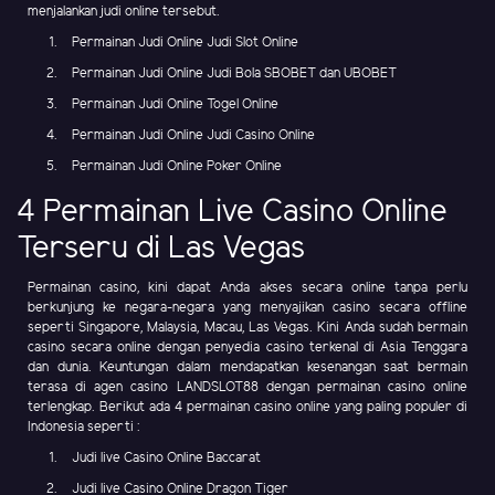
menjalankan judi online tersebut.
Permainan Judi Online Judi Slot Online
Permainan Judi Online Judi Bola SBOBET dan UBOBET
Permainan Judi Online Togel Online
Permainan Judi Online Judi Casino Online
Permainan Judi Online Poker Online
4 Permainan Live Casino Online
Terseru di Las Vegas
Permainan casino, kini dapat Anda akses secara online tanpa perlu
berkunjung ke negara-negara yang menyajikan casino secara offline
seperti Singapore, Malaysia, Macau, Las Vegas. Kini Anda sudah bermain
casino secara online dengan penyedia casino terkenal di Asia Tenggara
dan dunia. Keuntungan dalam mendapatkan kesenangan saat bermain
terasa di agen casino LANDSLOT88 dengan permainan casino online
terlengkap. Berikut ada 4 permainan casino online yang paling populer di
Indonesia seperti :
Judi live Casino Online Baccarat
Judi live Casino Online Dragon Tiger