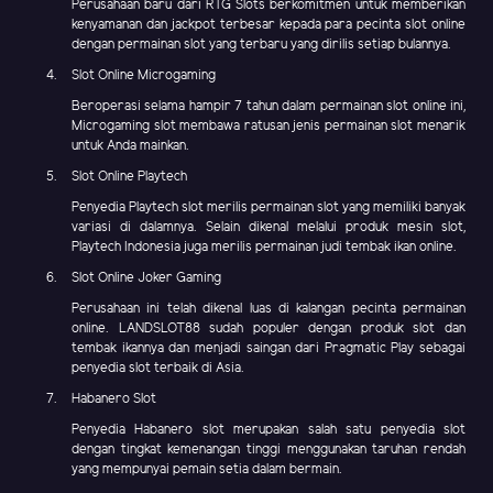
Perusahaan baru dari RTG Slots berkomitmen untuk memberikan
kenyamanan dan jackpot terbesar kepada para pecinta slot online
dengan permainan slot yang terbaru yang dirilis setiap bulannya.
Slot Online Microgaming
Beroperasi selama hampir 7 tahun dalam permainan slot online ini,
Microgaming slot membawa ratusan jenis permainan slot menarik
untuk Anda mainkan.
Slot Online Playtech
Penyedia Playtech slot merilis permainan slot yang memiliki banyak
variasi di dalamnya. Selain dikenal melalui produk mesin slot,
Playtech Indonesia juga merilis permainan judi tembak ikan online.
Slot Online Joker Gaming
Perusahaan ini telah dikenal luas di kalangan pecinta permainan
online. LANDSLOT88 sudah populer dengan produk slot dan
tembak ikannya dan menjadi saingan dari Pragmatic Play sebagai
penyedia slot terbaik di Asia.
Habanero Slot
Penyedia Habanero slot merupakan salah satu penyedia slot
dengan tingkat kemenangan tinggi menggunakan taruhan rendah
yang mempunyai pemain setia dalam bermain.