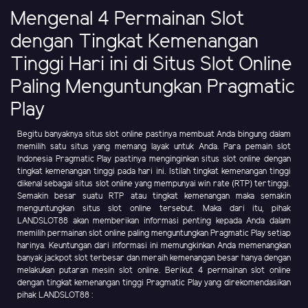
Mengenal 4 Permainan Slot
dengan Tingkat Kemenangan
Tinggi Hari ini di Situs Slot Online
Paling Menguntungkan Pragmatic
Play
Begitu banyaknya situs slot online pastinya membuat Anda bingung dalam
memilih satu situs yang memang layak untuk Anda. Para pemain slot
Indonesia Pragmatic Play pastinya menginginkan situs slot online dengan
tingkat kemenangan tinggi pada hari ini. Istilah tingkat kemenangan tinggi
dikenal sebagai situs slot online yang mempunyai win rate (RTP) tertinggi.
Semakin besar suatu RTP atau tingkat kemenangan maka semakin
menguntungkan situs slot online tersebut. Maka dari itu, pihak
LANDSLOT88 akan memberikan informasi penting kepada Anda dalam
memilih permainan slot online paling menguntungkan Pragmatic Play setiap
harinya. Keuntungan dari informasi ini memungkinkan Anda memenangkan
banyak jackpot slot terbesar dan meraih kemenangan besar hanya dengan
melakukan putaran mesin slot online. Berikut 4 permainan slot online
dengan tingkat kemenangan tinggi Pragmatic Play yang direkomendasikan
pihak LANDSLOT88 :