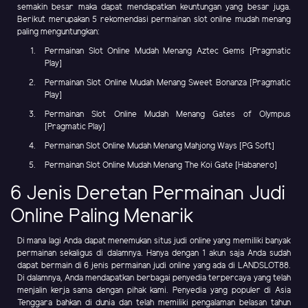
semakin besar maka dapat mendapatkan keuntungan yang besar juga.
Berikut merupakan 5 rekomendasi permainan slot online mudah menang
paling menguntungkan:
Permainan Slot Online Mudah Menang Aztec Gems [Pragmatic
Play]
Permainan Slot Online Mudah Menang Sweet Bonanza [Pragmatic
Play]
Permainan Slot Online Mudah Menang Gates of Olympus
[Pragmatic Play]
Permainan Slot Online Mudah Menang Mahjong Ways [PG Soft]
Permainan Slot Online Mudah Menang The Koi Gate [Habanero]
6 Jenis Deretan Permainan Judi
Online Paling Menarik
Di mana lagi Anda dapat menemukan situs judi online yang memiliki banyak
permainan sekaligus di dalamnya. Hanya dengan 1 akun saja Anda sudah
dapat bermain di 6 jenis permainan judi online yang ada di LANDSLOT88.
Di dalamnya, Anda mendapatkan berbagai penyedia terpercaya yang telah
menjalin kerja sama dengan pihak kami. Penyedia yang populer di Asia
Tenggara bahkan di dunia dan telah memiliki pengalaman belasan tahun