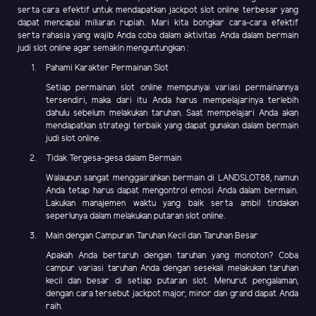
serta cara efektif untuk mendapatkan jackpot slot online terbesar yang
dapat mencapai miliaran rupiah. Mari kita bongkar cara-cara efektif
serta rahasia yang wajib Anda coba dalam aktivitas Anda dalam bermain
judi slot online agar semakin menguntungkan :
Pahami Karakter Permainan Slot
Setiap permainan slot online mempunyai variasi permainannya
tersendiri, maka dari itu Anda harus mempelajarinya terlebih
dahulu sebelum melakukan taruhan. Saat mempelajari Anda akan
mendapatkan strategi terbaik yang dapat gunakan dalam bermain
judi slot online.
Tidak Tergesa-gesa dalam Bermain
Walaupun sangat menggairahkan bermain di LANDSLOT88, namun
Anda tetap harus dapat mengontrol emosi Anda dalam bermain.
Lakukan manajemen waktu yang baik serta ambil tindakan
seperlunya dalam melakukan putaran slot online.
Main dengan Campuran Taruhan Kecil dan Taruhan Besar
Apakah Anda bertaruh dengan taruhan yang monoton? Coba
campur variasi taruhan Anda dengan sesekali melakukan taruhan
kecil dan besar di setiap putaran slot. Menurut pengalaman,
dengan cara tersebut jackpot major, minor dan grand dapat Anda
raih.