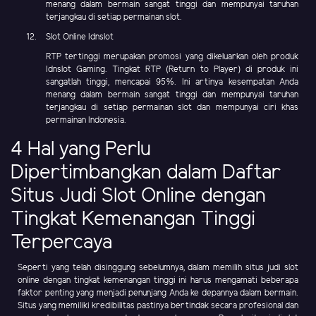
menang dalam bermain sangat tinggi dan mempunyai taruhan
terjangkau di setiap permainan slot.
Slot Online Idnslot
RTP tertinggi merupakan promosi yang dikeluarkan oleh produk
Idnslot Gaming. Tingkat RTP (Return to Player) di produk ini
sangatlah tinggi, mencapai 95%. Ini artinya kesempatan Anda
menang dalam bermain sangat tinggi dan mempunyai taruhan
terjangkau di setiap permainan slot dan mempunyai ciri khas
permainan Indonesia.
4 Hal yang Perlu
Dipertimbangkan dalam Daftar
Situs Judi Slot Online dengan
Tingkat Kemenangan Tinggi
Terpercaya
Seperti yang telah disinggung sebelumnya, dalam memilih situs judi slot
online dengan tingkat kemenangan tinggi ini harus mengamati beberapa
faktor penting yang menjadi penunjang Anda ke depannya dalam bermain.
Situs yang memiliki kredibilitas pastinya bertindak secara profesional dan