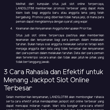
Melihat dari kumpulan situs judi slot online terpercaya,
LANDSLOT88 memberikan promosi terbesar yang dapat Anda
klaim baik bagi anggota baru atau anggota lama yang telah
bergabung. Promosi yang diberikan tidak hanya janji, di mana para
pemain dapat mengklaimnya dengan syarat yang wajar.
Keamanan dan Kenyamanan Anggota Merupakan Prioritas
Situs judi slot online terpercaya pastinya akan memberikan
keamanan dan kenyamanan bagi para pemain dalam melakukan
taruhan. Bukan hanya soal anggota melakukan setoran tetapi lebih
menjaga anggota dari data yang tidak tersebar dan kenyamanan
dari para pemain dalam melakukan taruhan. Data dari para pemain
akan terenkripsi secara aman dan tidak akan jatuh ke pihak yang
tidak bertanggung jawab.
3 Cara Rahasia dan Efektif untuk
Menang Jackpot Slot Online
Terbesar
Selain memberikan kenyamanan, LANDSLOT88 akan membongkar rahasia
serta cara efektif untuk mendapatkan jackpot slot online terbesar yang
dapat mencapai miliaran rupiah. Mari kita bongkar cara-cara efektif